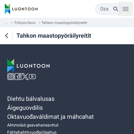
Oza
...
Pohjois-Savo
Tahkon maastopyöräilyreitit
Tahkon maastopyöräilyreitit
Diehtu bálvalusas
Áigeguovdilis
Oktavuođaváldimat ja máhcahat
Almmolaš geavahaneavttut
Fáhtehahttivuođačilgehus