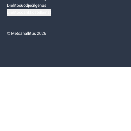
Diehtosuodječilgehus
Diehtočoahkkostellemat
©
Metsähallitus 2026