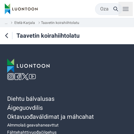
Oza
...
Etelä-Karjala
Taavetin koirahiihtolatu
Taavetin koirahiihtolatu
Diehtu bálvalusas
Áigeguovdilis
Oktavuođaváldimat ja máhcahat
Almmolaš geavahaneavttut
Fáhtehahttivuođačilgehus