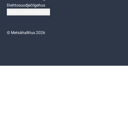
Diehtosuodječilgehus
Diehtočoahkkostellemat
©
Metsähallitus 2026