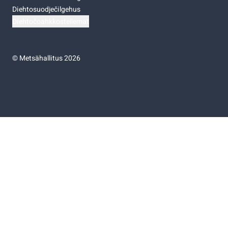
Diehtosuodječilgehus
Diehtočoahkkostellemat
©
Metsähallitus 2026