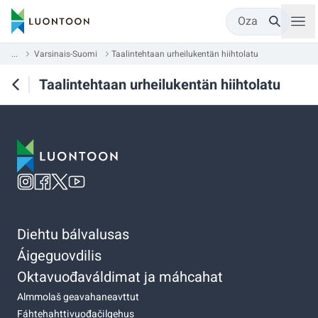
Oza
...
Varsinais-Suomi
Taalintehtaan urheilukentän hiihtolatu
Taalintehtaan urheilukentän hiihtolatu
Diehtu bálvalusas
Áigeguovdilis
Oktavuođaváldimat ja máhcahat
Almmolaš geavahaneavttut
Fáhtehahttivuođačilgehus