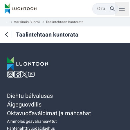
Oza
...
Varsinais-Suomi
Taalintehtaan kuntorata
Taalintehtaan kuntorata
Diehtu bálvalusas
Áigeguovdilis
Oktavuođaváldimat ja máhcahat
Almmolaš geavahaneavttut
Fáhtehahttivuođačilgehus