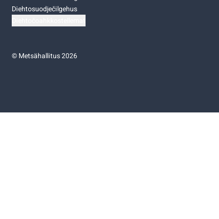
Diehtosuodječilgehus
Diehtočoahkkostellemat
©
Metsähallitus 2026