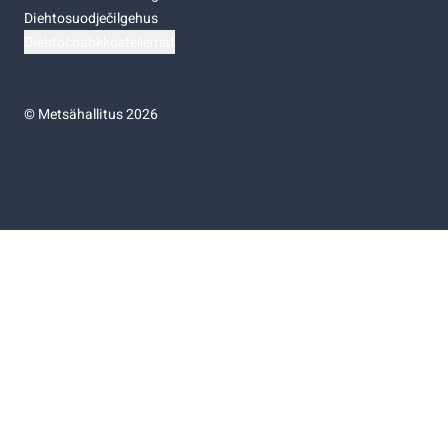
Diehtosuodječilgehus
Diehtočoahkkostellemat
©
Metsähallitus 2026