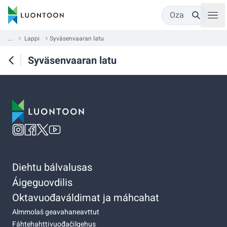
Oza
...
Lappi
Syväsenvaaran latu
Syväsenvaaran latu
Diehtu bálvalusas
Áigeguovdilis
Oktavuođaváldimat ja máhcahat
Almmolaš geavahaneavttut
Fáhtehahttivuođačilgehus