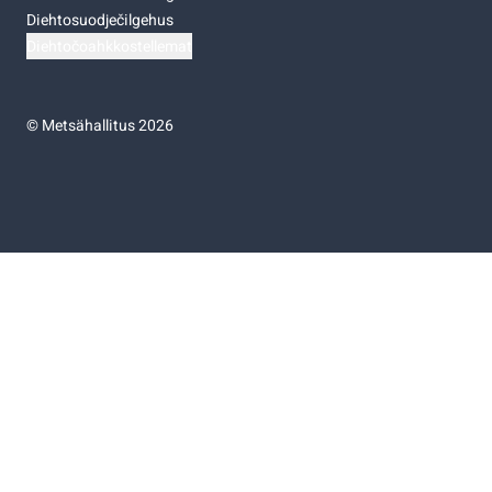
Diehtosuodječilgehus
Diehtočoahkkostellemat
©
Metsähallitus 2026