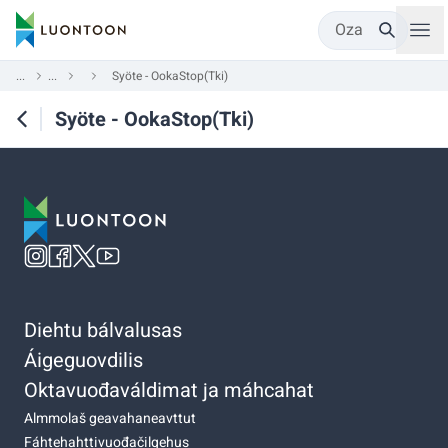
Oza
...
...
Syöte - OokaStop(Tki)
Syöte - OokaStop(Tki)
Diehtu bálvalusas
Áigeguovdilis
Oktavuođaváldimat ja máhcahat
Almmolaš geavahaneavttut
Fáhtehahttivuođačilgehus