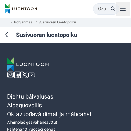
Oza
...
Pohjanmaa
Susivuoren luontopolku
Susivuoren luontopolku
Diehtu bálvalusas
Áigeguovdilis
Oktavuođaváldimat ja máhcahat
Almmolaš geavahaneavttut
Fáhtehahttivuođačilgehus