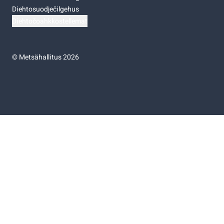
Diehtosuodječilgehus
Diehtočoahkkostellemat
©
Metsähallitus 2026