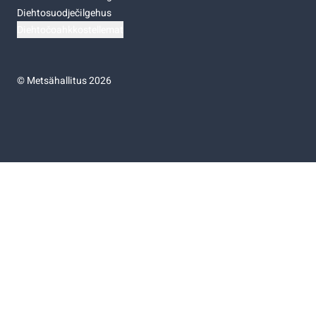
Diehtosuodječilgehus
Diehtočoahkkostellemat
©
Metsähallitus 2026