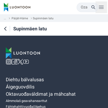
Oza
...
Päijät-Häme
Supinmäen latu
Supinmäen latu
Diehtu bálvalusas
Áigeguovdilis
Oktavuođaváldimat ja máhcahat
Almmolaš geavahaneavttut
Fáhtehahttivuođačilgehus