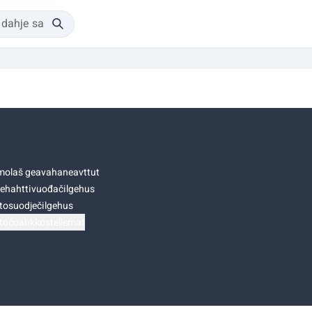
olaš geavahaneavttut
ehahttivuođačilgehus
tosuodječilgehus
točoahkkostellemat