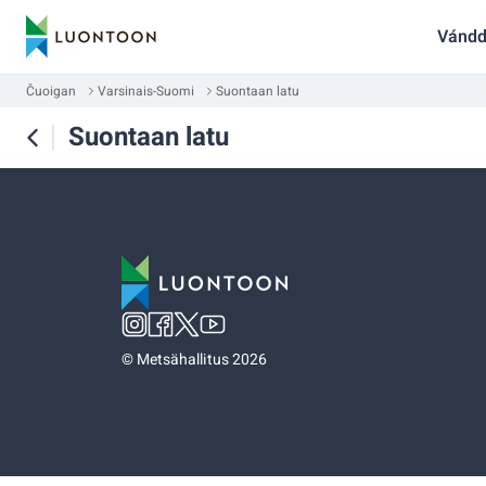
Vándd
Čuoigan
Varsinais-Suomi
Suontaan latu
Suontaan latu
©
Metsähallitus 2026