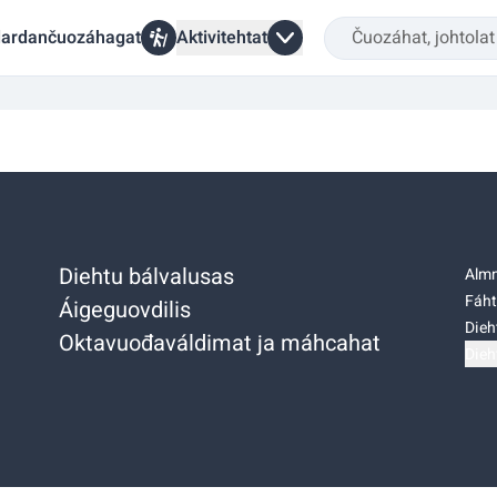
ardančuozáhagat
Aktivitehtat
Diehtu bálvalusas
Almm
Fáht
Áigeguovdilis
Dieh
Oktavuođaváldimat ja máhcahat
Dieh