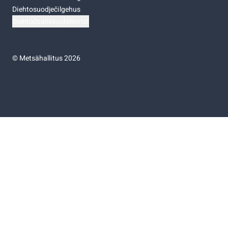
Diehtosuodječilgehus
Diehtočoahkkostellemat
©
Metsähallitus 2026