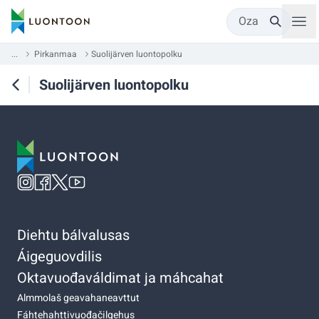
Oza
...
Pirkanmaa
Suolijärven luontopolku
Suolijärven luontopolku
Diehtu bálvalusas
Áigeguovdilis
Oktavuođaváldimat ja máhcahat
Almmolaš geavahaneavttut
Fáhtehahttivuođačilgehus