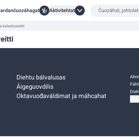
ardančuozáhagat
Aktivitehtat
 kalastusreitti
eitti
Diehtu bálvalusas
Almm
Fáht
Áigeguovdilis
Dieh
Oktavuođaváldimat ja máhcahat
Dieh