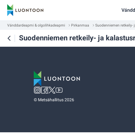
Vándd
Vánddardeapmi & olgolihkadeapmi
Pirkanmaa
Suodenniemen retkeily- ja
Suodenniemen retkeily- ja kalastusr
©
Metsähallitus 2026