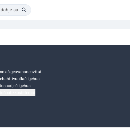
olaš geavahaneavttut
ehahttivuođačilgehus
tosuodječilgehus
točoahkkostellemat