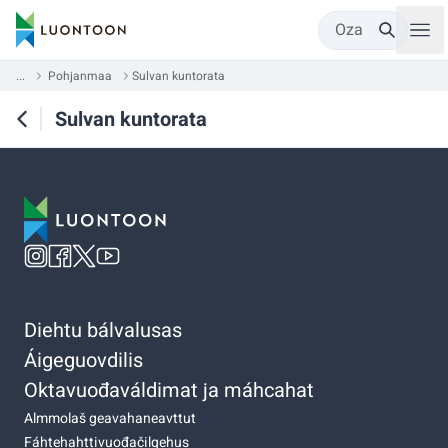
Oza
...
Pohjanmaa
Sulvan kuntorata
Sulvan kuntorata
Diehtu bálvalusas
Áigeguovdilis
Oktavuođaváldimat ja máhcahat
Almmolaš geavahaneavttut
Fáhtehahttivuođačilgehus