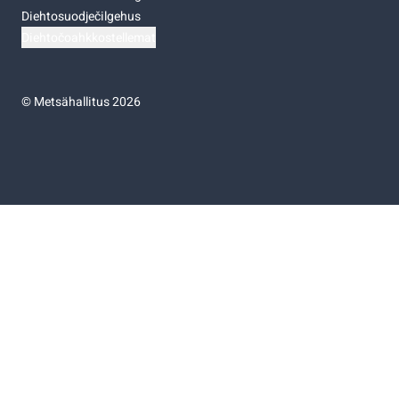
Diehtosuodječilgehus
Diehtočoahkkostellemat
©
Metsähallitus 2026