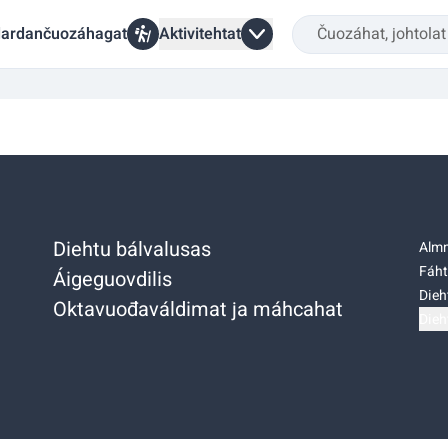
ardančuozáhagat
Aktivitehtat
Diehtu bálvalusas
Almm
Fáht
Áigeguovdilis
Dieh
Oktavuođaváldimat ja máhcahat
Dieh