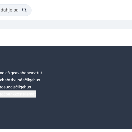
olaš geavahaneavttut
ehahttivuođačilgehus
tosuodječilgehus
točoahkkostellemat