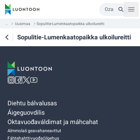
Oza
...
Uusimaa
Sopulitie-Lumenkaatopaikka ulkoilureitti
Sopulitie-Lumenkaatopaikka ulkoilureitti
Diehtu bálvalusas
Áigeguovdilis
Oktavuođaváldimat ja máhcahat
Almmolaš geavahaneavttut
Fáhtehahttivuođačilgehus