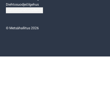
Diehtosuodječilgehus
Diehtočoahkkostellemat
©
Metsähallitus 2026