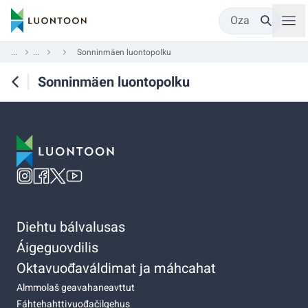
Oza
...
...
Sonninmäen luontopolku
Sonninmäen luontopolku
Diehtu bálvalusas
Áigeguovdilis
Oktavuođaváldimat ja máhcahat
Almmolaš geavahaneavttut
Fáhtehahttivuođačilgehus