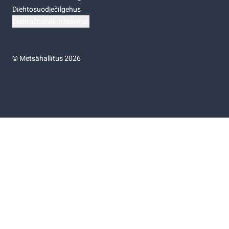
Diehtosuodječilgehus
Diehtočoahkkostellemat
©
Metsähallitus 2026