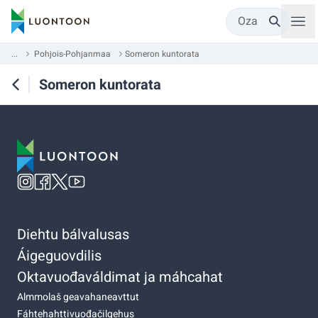
Oza
...
Pohjois-Pohjanmaa
Someron kuntorata
Someron kuntorata
Diehtu bálvalusas
Áigeguovdilis
Oktavuođaváldimat ja máhcahat
Almmolaš geavahaneavttut
Fáhtehahttivuođačilgehus