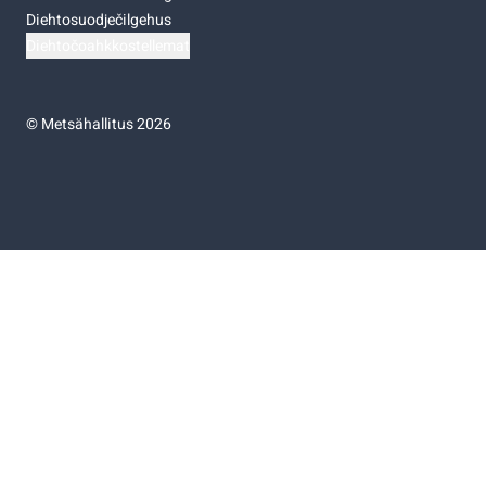
Diehtosuodječilgehus
Diehtočoahkkostellemat
©
Metsähallitus 2026