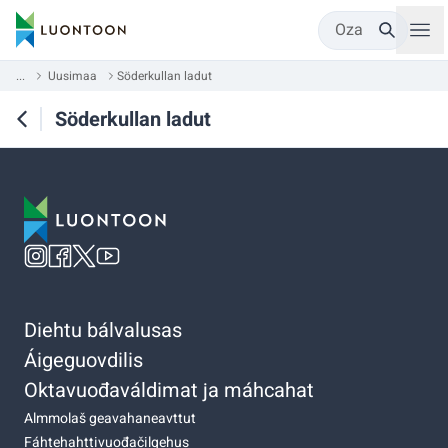
Oza
...
Uusimaa
Söderkullan ladut
Söderkullan ladut
Diehtu bálvalusas
Áigeguovdilis
Oktavuođaváldimat ja máhcahat
Almmolaš geavahaneavttut
Fáhtehahttivuođačilgehus