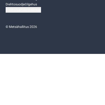
Diehtosuodječilgehus
Diehtočoahkkostellemat
©
Metsähallitus 2026