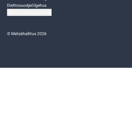
Diehtosuodječilgehus
Diehtočoahkkostellemat
©
Metsähallitus 2026