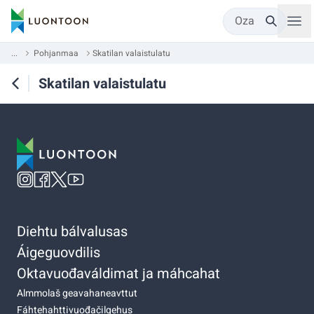
Oza
...
Pohjanmaa
Skatilan valaistulatu
Skatilan valaistulatu
Diehtu bálvalusas
Áigeguovdilis
Oktavuođaváldimat ja máhcahat
Almmolaš geavahaneavttut
Fáhtehahttivuođačilgehus