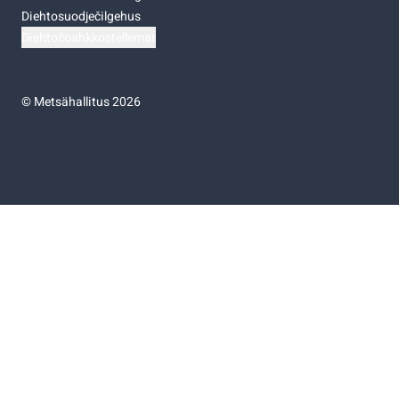
Diehtosuodječilgehus
Diehtočoahkkostellemat
©
Metsähallitus 2026