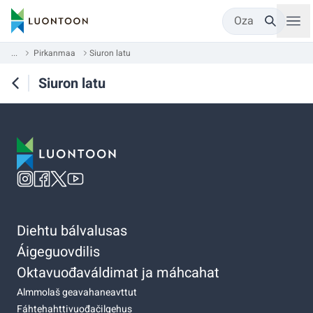
Oza
...
Pirkanmaa
Siuron latu
Siuron latu
Diehtu bálvalusas
Áigeguovdilis
Oktavuođaváldimat ja máhcahat
Almmolaš geavahaneavttut
Fáhtehahttivuođačilgehus