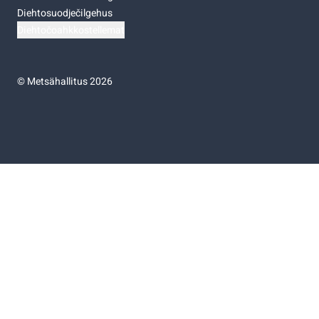
Diehtosuodječilgehus
Diehtočoahkkostellemat
©
Metsähallitus 2026