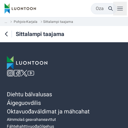
Oza
...
Pohjois-Karjala
Sittalampi taajama
Sittalampi taajama
Diehtu bálvalusas
Áigeguovdilis
Oktavuođaváldimat ja máhcahat
Almmolaš geavahaneavttut
Fáhtehahttivuođačilgehus