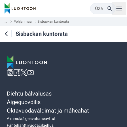
Oza
...
Pohjanmaa
Sisbackan kuntorata
Sisbackan kuntorata
Diehtu bálvalusas
Áigeguovdilis
Oktavuođaváldimat ja máhcahat
Almmolaš geavahaneavttut
Fáhtehahttivuođačilgehus