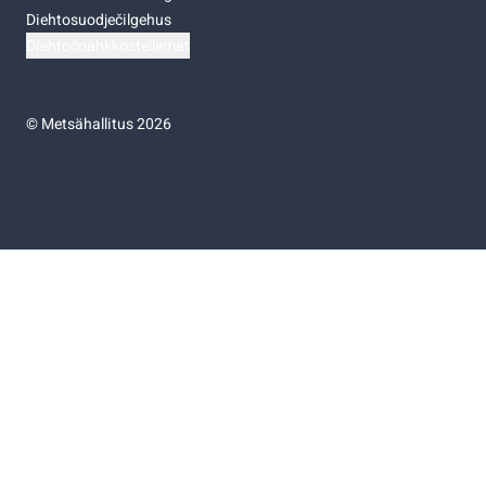
Diehtosuodječilgehus
Diehtočoahkkostellemat
©
Metsähallitus 2026