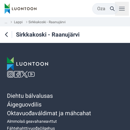
Oza
...
Lappi
Sirkkakoski - Raanujärvi
Sirkkakoski - Raanujärvi
Diehtu bálvalusas
Áigeguovdilis
Oktavuođaváldimat ja máhcahat
Almmolaš geavahaneavttut
Fáhtehahttivuođačilgehus