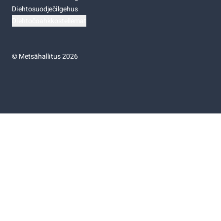
Diehtosuodječilgehus
Diehtočoahkkostellemat
©
Metsähallitus 2026