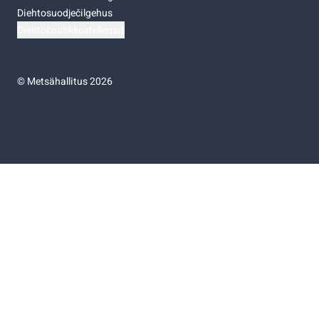
Diehtosuodječilgehus
Diehtočoahkkostellemat
©
Metsähallitus 2026