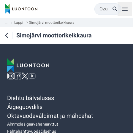
Oza
...
Lappi
Simojärvi moottorikelkkaura
Simojärvi moottorikelkkaura
Diehtu bálvalusas
Áigeguovdilis
Oktavuođaváldimat ja máhcahat
Almmolaš geavahaneavttut
Fáhtehahttivuođačilgehus