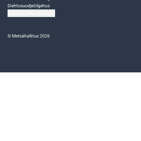
Diehtosuodječilgehus
Diehtočoahkkostellemat
©
Metsähallitus 2026