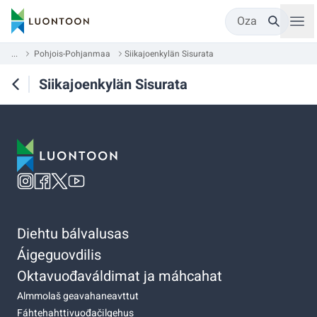
Oza
...
Pohjois-Pohjanmaa
Siikajoenkylän Sisurata
Siikajoenkylän Sisurata
Diehtu bálvalusas
Áigeguovdilis
Oktavuođaváldimat ja máhcahat
Almmolaš geavahaneavttut
Fáhtehahttivuođačilgehus