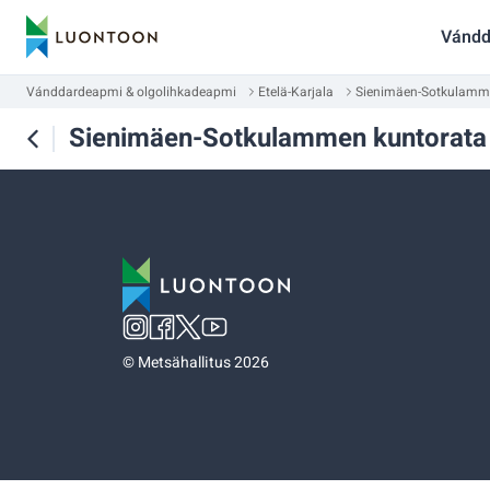
Vándd
Vánddardeapmi & olgolihkadeapmi
Etelä-Karjala
Sienimäen-Sotkulamm
Sienimäen-Sotkulammen kuntorata
©
Metsähallitus 2026