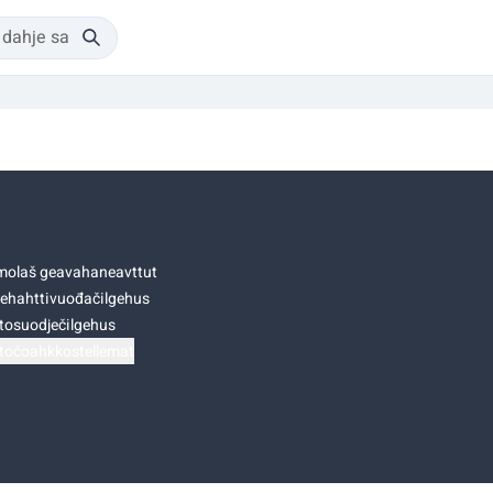
olaš geavahaneavttut
ehahttivuođačilgehus
tosuodječilgehus
točoahkkostellemat