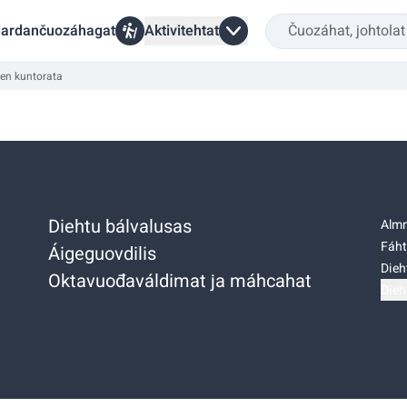
ardančuozáhagat
Aktivitehtat
en kuntorata
Diehtu bálvalusas
Almm
Fáht
Áigeguovdilis
Dieh
Oktavuođaváldimat ja máhcahat
Dieh