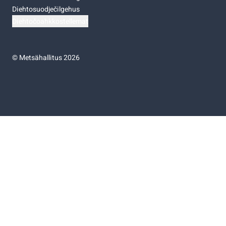
Diehtosuodječilgehus
Diehtočoahkkostellemat
©
Metsähallitus 2026