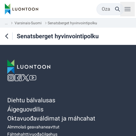
Oza
...
Varsinais-Suomi
Senatsberget hyvinvointipolku
Senatsberget hyvinvointipolku
Diehtu bálvalusas
Áigeguovdilis
Oktavuođaváldimat ja máhcahat
Almmolaš geavahaneavttut
Fáhtehahttivuođačilgehus