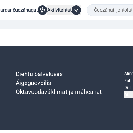
ardančuozáhagat
Aktivitehtat
Diehtu bálvalusas
Almm
Fáht
Áigeguovdilis
Dieh
Oktavuođaváldimat ja máhcahat
Dieh