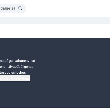
olaš geavahaneavttut
ehahttivuođačilgehus
tosuodječilgehus
točoahkkostellemat