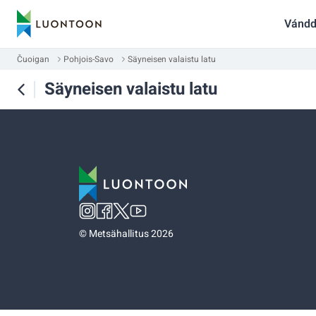
Vándd
Čuoigan
Pohjois-Savo
Säyneisen valaistu latu
Säyneisen valaistu latu
©
Metsähallitus 2026