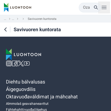
Oza
...
...
Savivuoren kuntorata
Savivuoren kuntorata
Diehtu bálvalusas
Áigeguovdilis
Oktavuođaváldimat ja máhcahat
Almmolaš geavahaneavttut
Fáhtehahttivuođačilgehus