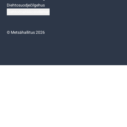
Diehtosuodječilgehus
Diehtočoahkkostellemat
©
Metsähallitus 2026