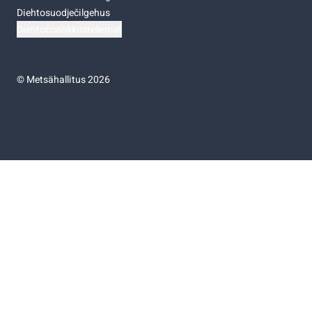
Diehtosuodječilgehus
Diehtočoahkkostellemat
©
Metsähallitus 2026