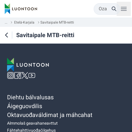
Oza
...
Etelä-Karjala
Savitaipale MTB-reitti
Savitaipale MTB-reitti
Diehtu bálvalusas
Áigeguovdilis
Oktavuođaváldimat ja máhcahat
Almmolaš geavahaneavttut
Fáhtehahttivuođačilgehus