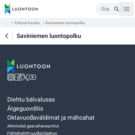
Oza
...
Pohjois-Karjala
Saviniemen luontopolku
Saviniemen luontopolku
Diehtu bálvalusas
Áigeguovdilis
Oktavuođaváldimat ja máhcahat
Almmolaš geavahaneavttut
Fáhtehahttivuođačilgehus