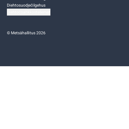
Diehtosuodječilgehus
Diehtočoahkkostellemat
©
Metsähallitus 2026