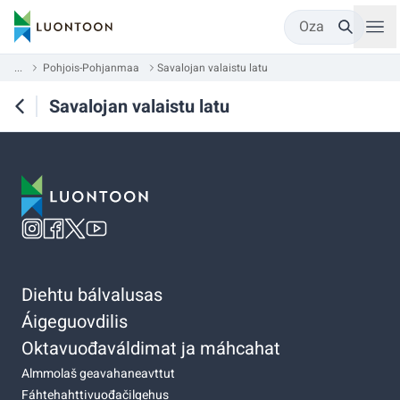
Oza
...
Pohjois-Pohjanmaa
Savalojan valaistu latu
Savalojan valaistu latu
Diehtu bálvalusas
Áigeguovdilis
Oktavuođaváldimat ja máhcahat
Almmolaš geavahaneavttut
Fáhtehahttivuođačilgehus