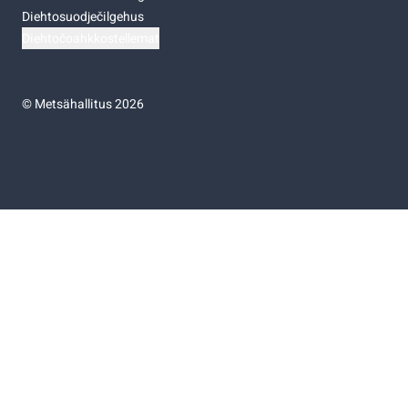
Diehtosuodječilgehus
Diehtočoahkkostellemat
©
Metsähallitus 2026