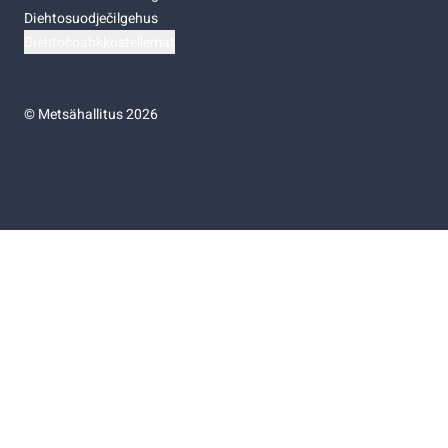
Diehtosuodječilgehus
Diehtočoahkkostellemat
©
Metsähallitus 2026