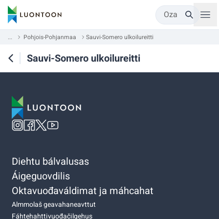
Oza
...
Pohjois-Pohjanmaa
Sauvi-Somero ulkoilureitti
Sauvi-Somero ulkoilureitti
Diehtu bálvalusas
Áigeguovdilis
Oktavuođaváldimat ja máhcahat
Almmolaš geavahaneavttut
Fáhtehahttivuođačilgehus