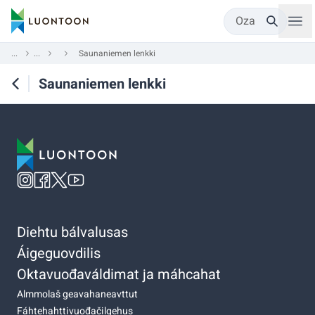
Oza
...
...
Saunaniemen lenkki
Saunaniemen lenkki
Diehtu bálvalusas
Áigeguovdilis
Oktavuođaváldimat ja máhcahat
Almmolaš geavahaneavttut
Fáhtehahttivuođačilgehus