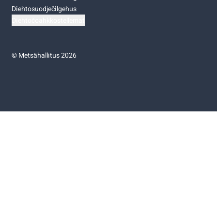
Diehtosuodječilgehus
Diehtočoahkkostellemat
©
Metsähallitus 2026