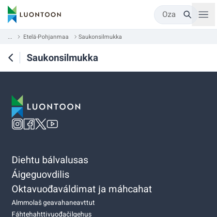
Oza
...
Etelä-Pohjanmaa
Saukonsilmukka
Saukonsilmukka
Diehtu bálvalusas
Áigeguovdilis
Oktavuođaváldimat ja máhcahat
Almmolaš geavahaneavttut
Fáhtehahttivuođačilgehus