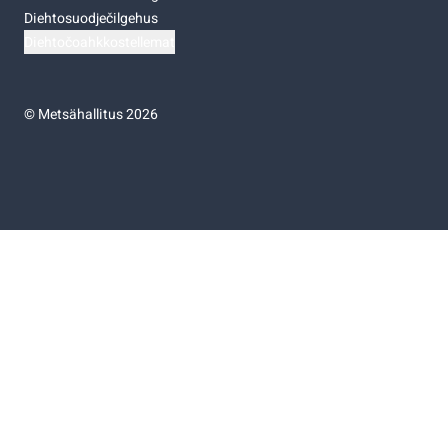
Diehtosuodječilgehus
Diehtočoahkkostellemat
©
Metsähallitus 2026