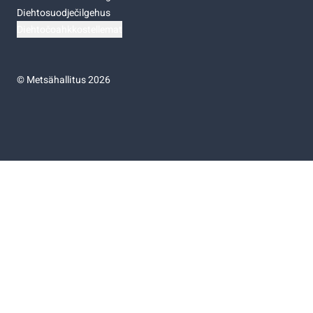
Diehtosuodječilgehus
Diehtočoahkkostellemat
©
Metsähallitus 2026