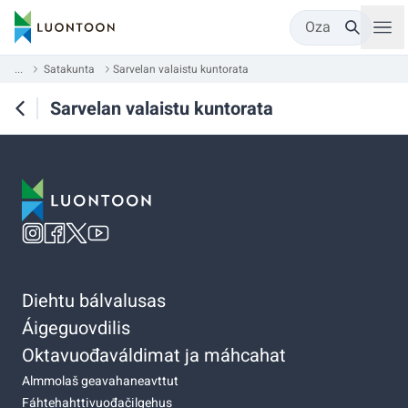
Oza
...
Satakunta
Sarvelan valaistu kuntorata
Sarvelan valaistu kuntorata
Diehtu bálvalusas
Áigeguovdilis
Oktavuođaváldimat ja máhcahat
Almmolaš geavahaneavttut
Fáhtehahttivuođačilgehus