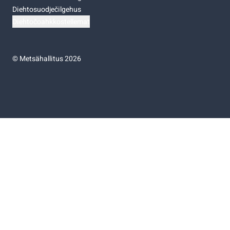
Diehtosuodječilgehus
Diehtočoahkkostellemat
©
Metsähallitus 2026