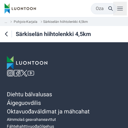
Oza
...
Pohjois-Karjala
Särkiselän hiihtolenkki 4,5km
Särkiselän hiihtolenkki 4,5km
Diehtu bálvalusas
Áigeguovdilis
Oktavuođaváldimat ja máhcahat
Almmolaš geavahaneavttut
Fáhtehahttivuođačilgehus