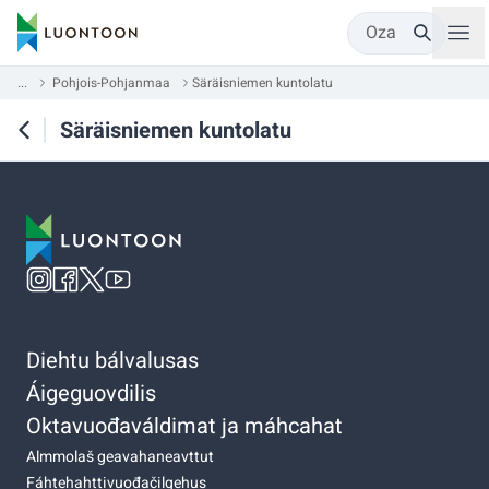
Oza
...
Pohjois-Pohjanmaa
Säräisniemen kuntolatu
Säräisniemen kuntolatu
Diehtu bálvalusas
Áigeguovdilis
Oktavuođaváldimat ja máhcahat
Almmolaš geavahaneavttut
Fáhtehahttivuođačilgehus