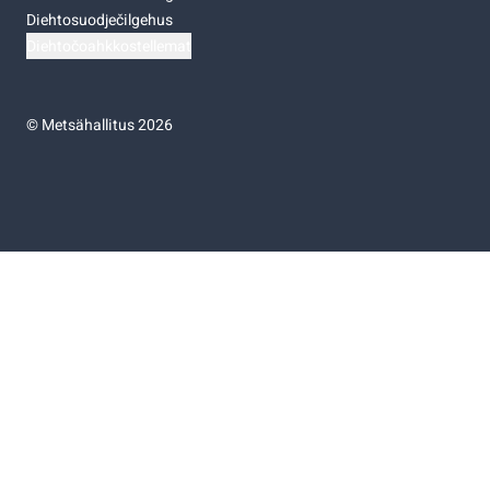
Diehtosuodječilgehus
Diehtočoahkkostellemat
©
Metsähallitus 2026