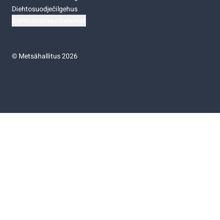
Diehtosuodječilgehus
Diehtočoahkkostellemat
©
Metsähallitus 2026