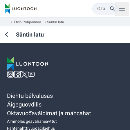
Oza
...
Etelä-Pohjanmaa
Säntin latu
Säntin latu
Diehtu bálvalusas
Áigeguovdilis
Oktavuođaváldimat ja máhcahat
Almmolaš geavahaneavttut
Fáhtehahttivuođačilgehus