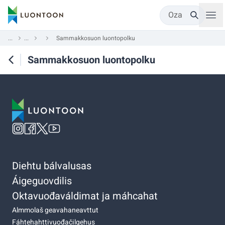
Oza
...
...
Sammakkosuon luontopolku
Sammakkosuon luontopolku
Diehtu bálvalusas
Áigeguovdilis
Oktavuođaváldimat ja máhcahat
Almmolaš geavahaneavttut
Fáhtehahttivuođačilgehus