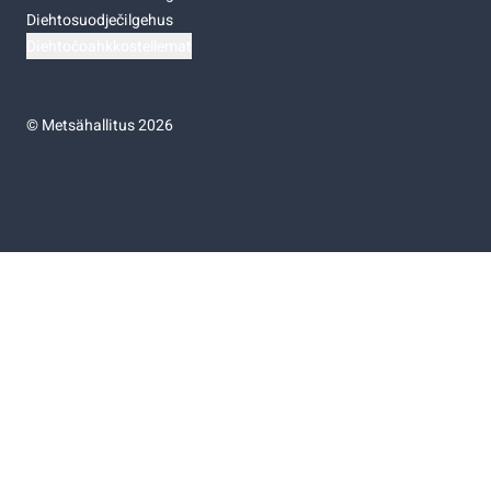
Diehtosuodječilgehus
Diehtočoahkkostellemat
©
Metsähallitus 2026