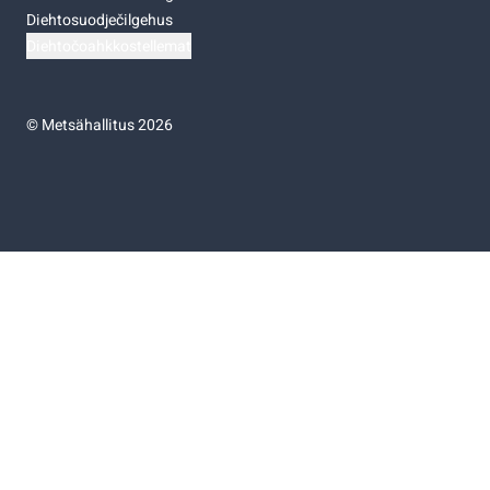
Diehtosuodječilgehus
Diehtočoahkkostellemat
©
Metsähallitus 2026