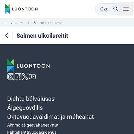
Oza
...
...
Salmen ulkoilureitit
Salmen ulkoilureitit
Diehtu bálvalusas
Áigeguovdilis
Oktavuođaváldimat ja máhcahat
Almmolaš geavahaneavttut
Fáhtehahttivuođačilgehus