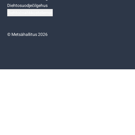
Diehtosuodječilgehus
Diehtočoahkkostellemat
©
Metsähallitus 2026