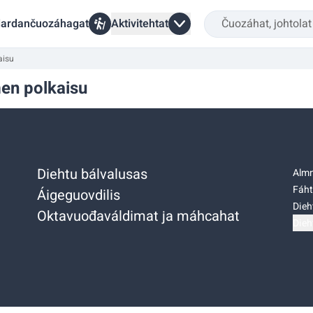
ardančuozáhagat
Aktivitehtat
aisu
en polkaisu
Diehtu bálvalusas
Almm
Fáht
Áigeguovdilis
Dieh
Oktavuođaváldimat ja máhcahat
Dieh