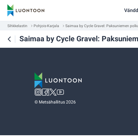
Vándd
Sihkkelastin
Pohjois-Karjala
Saimaa by Cycle Gravel: Paksuniemen polk
Saimaa by Cycle Gravel: Paksuniem
©
Metsähallitus 2026