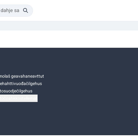
olaš geavahaneavttut
ehahttivuođačilgehus
tosuodječilgehus
točoahkkostellemat