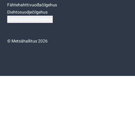
Fáhtehahttivuođačilgehus
Diehtosuodječilgehus
Diehtočoahkkostellemat
©
Metsähallitus 2026