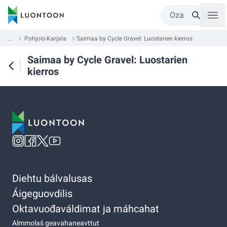
Oza
...
Pohjois-Karjala
Saimaa by Cycle Gravel: Luostarien kierros
Saimaa by Cycle Gravel: Luostarien
kierros
Diehtu bálvalusas
Áigeguovdilis
Oktavuođaváldimat ja máhcahat
Almmolaš geavahaneavttut