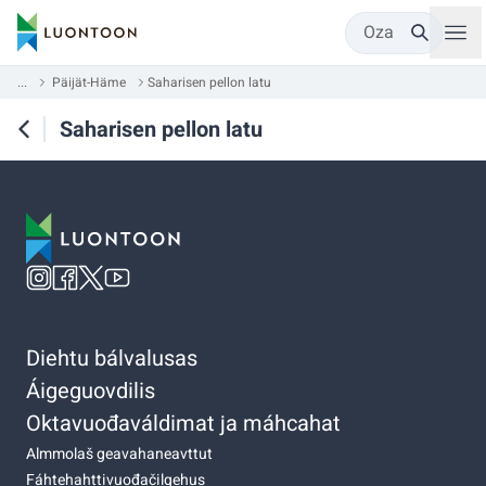
Oza
...
Päijät-Häme
Saharisen pellon latu
Saharisen pellon latu
Diehtu bálvalusas
Áigeguovdilis
Oktavuođaváldimat ja máhcahat
Almmolaš geavahaneavttut
Fáhtehahttivuođačilgehus