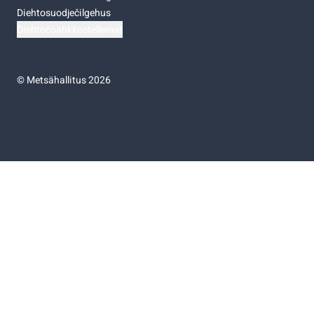
Diehtosuodječilgehus
Diehtočoahkkostellemat
©
Metsähallitus 2026