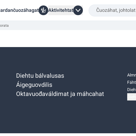
ardančuozáhagat
Aktivitehtat
torata
Diehtu bálvalusas
Almm
Fáht
Áigeguovdilis
Dieh
Oktavuođaváldimat ja máhcahat
Dieh