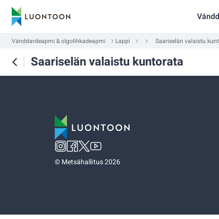
Vándd
Vánddardeapmi & olgolihkadeapmi
Lappi
Saariselän valaistu kun
Saariselän valaistu kuntorata
©
Metsähallitus 2026