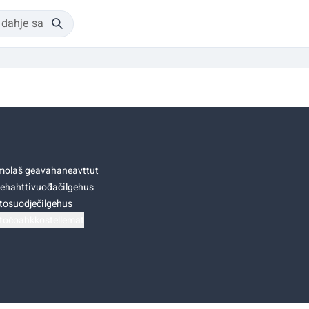
olaš geavahaneavttut
ehahttivuođačilgehus
tosuodječilgehus
točoahkkostellemat