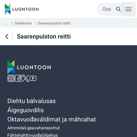
Oza
...
Satakunta
Saarenpuiston reitti
Saarenpuiston reitti
Diehtu bálvalusas
Áigeguovdilis
Oktavuođaváldimat ja máhcahat
Almmolaš geavahaneavttut
Fáhtehahttivuođačilgehus