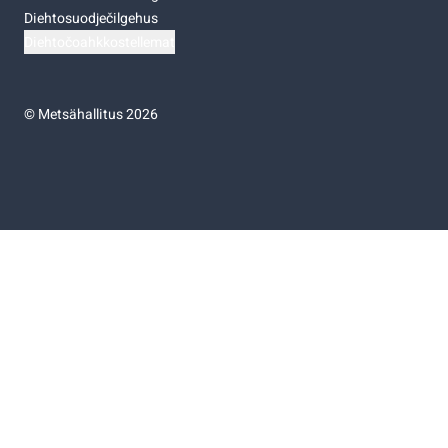
Diehtosuodječilgehus
Diehtočoahkkostellemat
©
Metsähallitus 2026