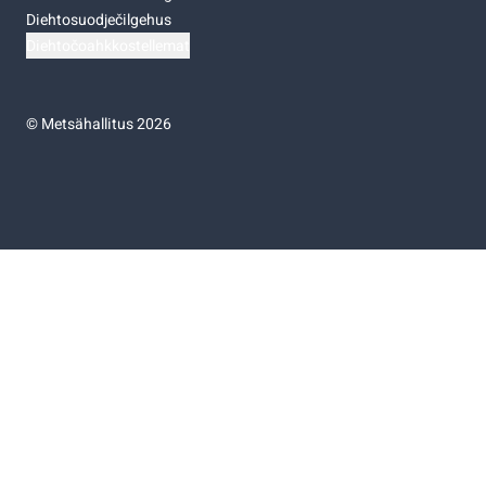
Diehtosuodječilgehus
Diehtočoahkkostellemat
©
Metsähallitus 2026