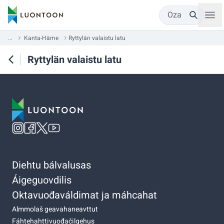
Oza
...
Kanta-Häme
Ryttylän valaistu latu
Ryttylän valaistu latu
Diehtu bálvalusas
Áigeguovdilis
Oktavuođaváldimat ja máhcahat
Almmolaš geavahaneavttut
Fáhtehahttivuođačilgehus