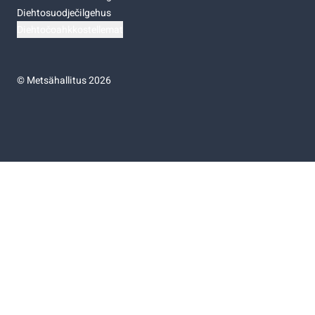
Diehtosuodječilgehus
Diehtočoahkkostellemat
©
Metsähallitus 2026