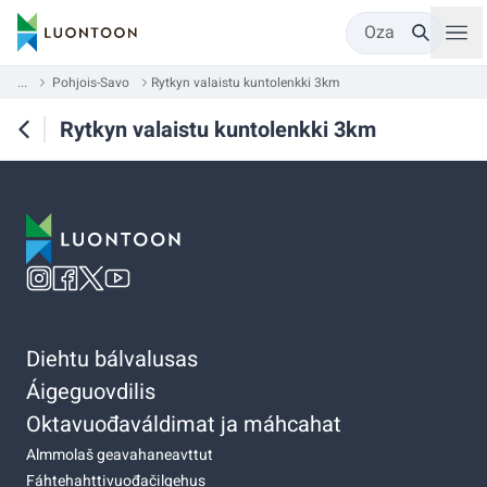
Oza
...
Pohjois-Savo
Rytkyn valaistu kuntolenkki 3km
Rytkyn valaistu kuntolenkki 3km
Diehtu bálvalusas
Áigeguovdilis
Oktavuođaváldimat ja máhcahat
Almmolaš geavahaneavttut
Fáhtehahttivuođačilgehus