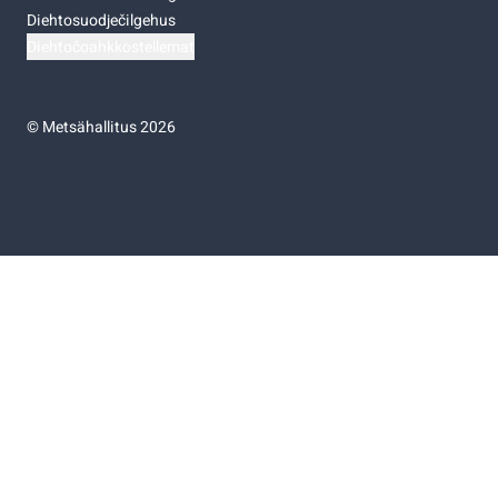
Diehtosuodječilgehus
Diehtočoahkkostellemat
©
Metsähallitus 2026