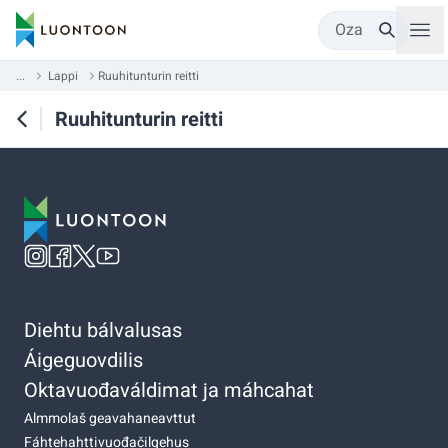
Oza
...
Lappi
Ruuhitunturin reitti
Ruuhitunturin reitti
Diehtu bálvalusas
Áigeguovdilis
Oktavuođaváldimat ja máhcahat
Almmolaš geavahaneavttut
Fáhtehahttivuođačilgehus