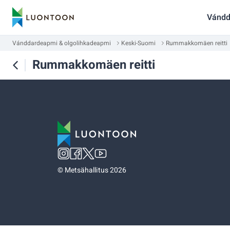
Vándd
Vánddardeapmi & olgolihkadeapmi
Keski-Suomi
Rummakkomäen reitti
Rummakkomäen reitti
©
Metsähallitus 2026