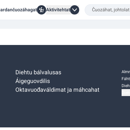
ardančuozáhagat
Aktivitehtat
Diehtu bálvalusas
Almm
Fáht
Áigeguovdilis
Dieh
Oktavuođaváldimat ja máhcahat
Dieh