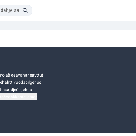
olaš geavahaneavttut
ehahttivuođačilgehus
tosuodječilgehus
točoahkkostellemat